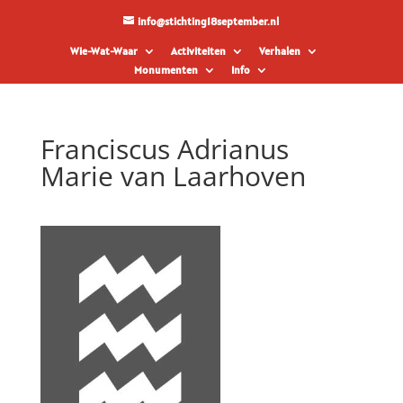
info@stichting18september.nl
Wie-Wat-Waar
Activiteiten
Verhalen
Monumenten
Info
Franciscus Adrianus
Marie van Laarhoven