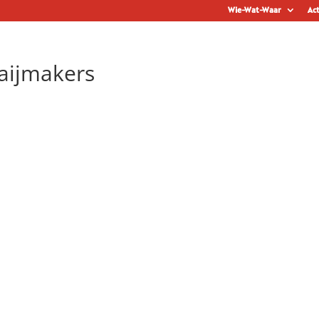
Wie-Wat-Waar
Act
aijmakers