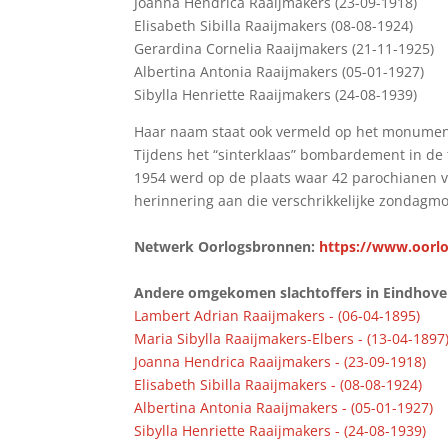
Joanna Hendrica Raaijmakers (23-09-1918)
Elisabeth Sibilla Raaijmakers (08-08-1924)
Gerardina Cornelia Raaijmakers (21-11-1925)
Albertina Antonia Raaijmakers (05-01-1927)
Sibylla Henriette Raaijmakers (24-08-1939)
Haar naam staat ook vermeld op het monument
Tijdens het “sinterklaas” bombardement in de
1954 werd op de plaats waar 42 parochianen 
herinnering aan die verschrikkelijke zondagmo
Netwerk Oorlogsbronnen:
https://www.oorlo
Andere omgekomen slachtoffers in Eindhoven 
Lambert Adrian Raaijmakers - (06-04-1895)
Maria Sibylla Raaijmakers-Elbers - (13-04-1897
Joanna Hendrica Raaijmakers - (23-09-1918)
Elisabeth Sibilla Raaijmakers - (08-08-1924)
Albertina Antonia Raaijmakers - (05-01-1927)
Sibylla Henriette Raaijmakers - (24-08-1939)