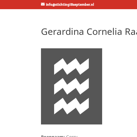
info@stichting18september.nl
Gerardina Cornelia Ra
Roepnaam:
Gerry