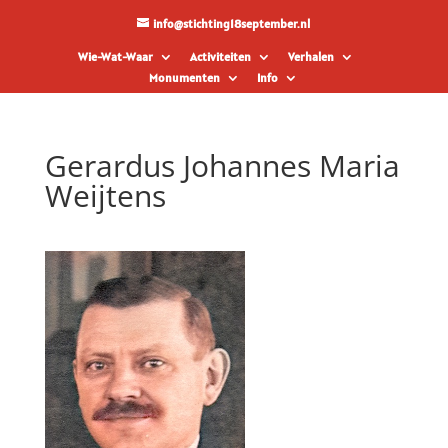
info@stichting18september.nl
Wie-Wat-Waar
Activiteiten
Verhalen
Monumenten
Info
Gerardus Johannes Maria
Weijtens