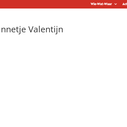
Wie-Wat-Waar
Act
nnetje Valentijn