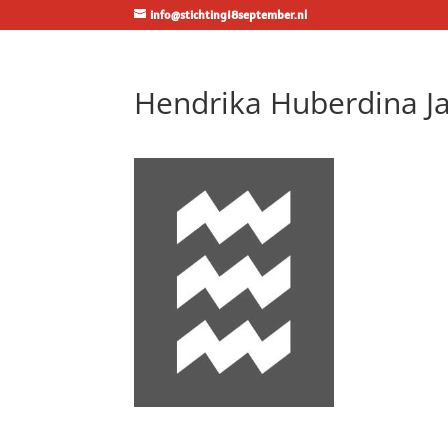
info@stichting18september.nl
Hendrika Huberdina Ja