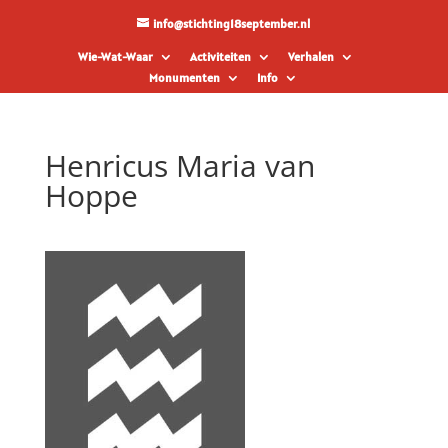
info@stichting18september.nl
Wie-Wat-Waar
Activiteiten
Verhalen
Monumenten
Info
Henricus Maria van
Hoppe