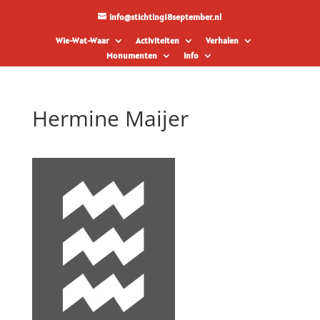
info@stichting18september.nl
Wie-Wat-Waar
Activiteiten
Verhalen
Monumenten
Info
Hermine Maijer