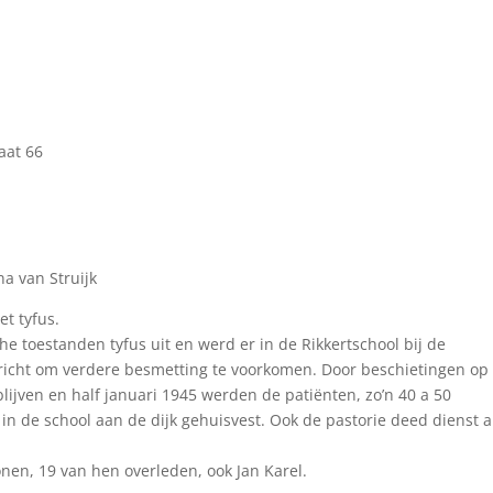
aat 66
a van Struijk
t tyfus.
e toestanden tyfus uit en werd er in de Rikkertschool bij de
icht om verdere besmetting te voorkomen. Door beschietingen op
ijven en half januari 1945 werden de patiënten, zo’n 40 a 50
in de school aan de dijk gehuisvest. Ook de pastorie deed dienst a
onen, 19 van hen overleden, ook Jan Karel.