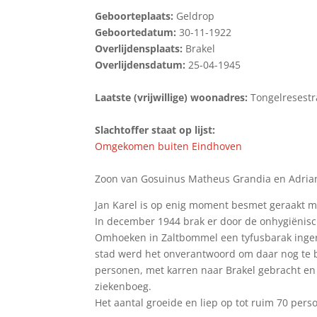
Geboorteplaats:
Geldrop
Geboortedatum:
30-11-1922
Overlijdensplaats:
Brakel
Overlijdensdatum:
25-04-1945
Laatste (vrijwillige) woonadres:
Tongelresestr
Slachtoffer staat op lijst:
Omgekomen buiten Eindhoven
Zoon van Gosuinus Matheus Grandia en Adrian
Jan Karel is op enig moment besmet geraakt me
In december 1944 brak er door de onhygiënisch
Omhoeken in Zaltbommel een tyfusbarak inger
stad werd het onverantwoord om daar nog te bl
personen, met karren naar Brakel gebracht en 
ziekenboeg.
Het aantal groeide en liep op tot ruim 70 pers