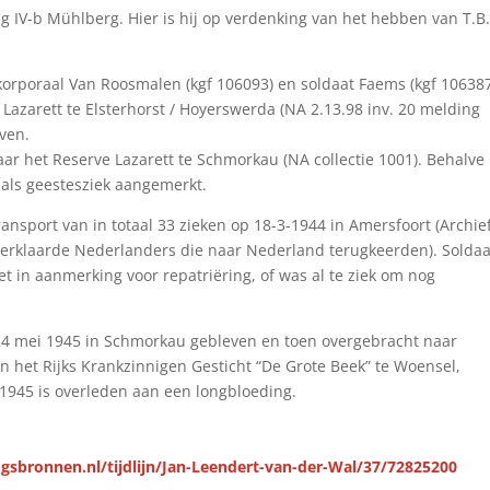
g IV-b Mühlberg. Hier is hij op verdenking van het hebben van T.B.
orporaal Van Roosmalen (kgf 106093) en soldaat Faems (kgf 10638
 Lazarett te Elsterhorst / Hoyerswerda (NA 2.13.98 inv. 20 melding
ven.
r het Reserve Lazarett te Schmorkau (NA collectie 1001). Behalve
 als geestesziek aangemerkt.
nsport van in totaal 33 zieken op 18-3-1944 in Amersfoort (Archie
U-verklaarde Nederlanders die naar Nederland terugkeerden). Soldaa
 in aanmerking voor repatriëring, of was al te ziek om nog
t 24 mei 1945 in Schmorkau gebleven en toen overgebracht naar
n het Rijks Krankzinnigen Gesticht “De Grote Beek” te Woensel,
1945 is overleden aan een longbloeding.
gsbronnen.nl/tijdlijn/Jan-Leendert-van-der-Wal/37/72825200