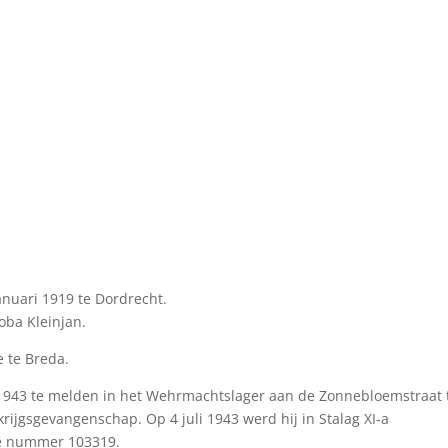
anuari 1919 te Dordrecht.
oba Kleinjan.
e te Breda.
uni 1943 te melden in het Wehrmachtslager aan de Zonnebloemstraat 
rijgsgevangenschap. Op 4 juli 1943 werd hij in Stalag XI-a
ne nummer 103319.