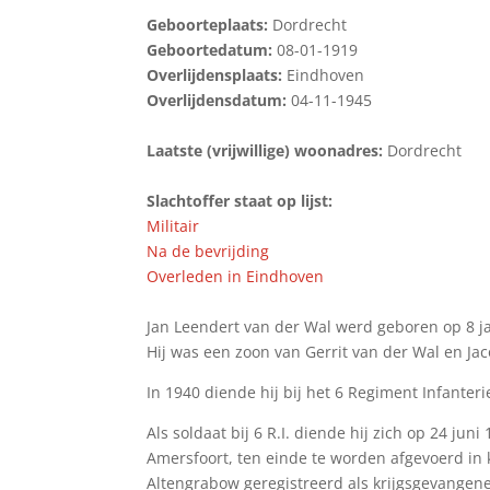
Geboorteplaats:
Dordrecht
Geboortedatum:
08-01-1919
Overlijdensplaats:
Eindhoven
Overlijdensdatum:
04-11-1945
Laatste (vrijwillige) woonadres:
Dordrecht
Slachtoffer staat op lijst:
Militair
Na de bevrijding
Overleden in Eindhoven
Jan Leendert van der Wal werd geboren op 8 j
Hij was een zoon van Gerrit van der Wal en Jac
In 1940 diende hij bij het 6 Regiment Infanteri
Als soldaat bij 6 R.I. diende hij zich op 24 j
Amersfoort, ten einde te worden afgevoerd in k
Altengrabow geregistreerd als krijgsgevange