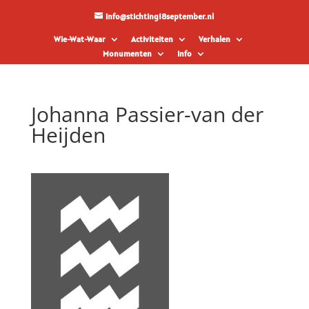
info@stichting18september.nl
Wie-Wat-Waar
Activiteiten
Verhalen
Monumenten
Info
Johanna Passier-van der
Heijden