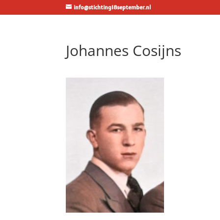
info@stichting18september.nl
Johannes Cosijns