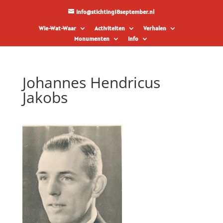
info@stichting18september.nl
Wie-Wat-Waar
Activiteiten
Verhalen
Monumenten
Info
Johannes Hendricus
Jakobs