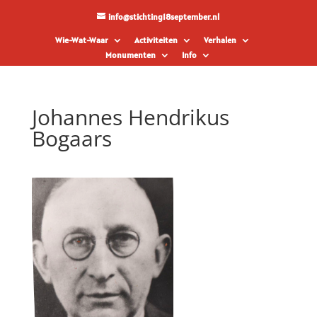
info@stichting18september.nl
Wie-Wat-Waar
Activiteiten
Verhalen
Monumenten
Info
Johannes Hendrikus
Bogaars