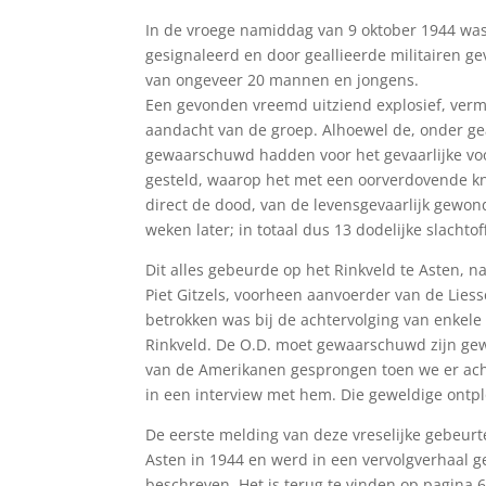
In de vroege namiddag van 9 oktober 1944 was
gesignaleerd en door geallieerde militairen
van ongeveer 20 mannen en jongens.
Een gevonden vreemd uitziend explosief, vermo
aandacht van de groep. Alhoewel de, onder ge
gewaarschuwd hadden voor het gevaarlijke voo
gesteld, waarop het met een oorverdovende kn
direct de dood, van de levensgevaarlijk gewo
weken later; in totaal dus 13 dodelijke slachtof
Dit alles gebeurde op het Rinkveld te Asten, nab
Piet Gitzels, voorheen aanvoerder van de Liesse
betrokken was bij de achtervolging van enkele
Rinkveld. De O.D. moet gewaarschuwd zijn gew
van de Amerikanen gesprongen toen we er acht
in een interview met hem. Die geweldige ontpl
De eerste melding van deze vreselijke gebeurt
Asten in 1944 en werd in een vervolgverhaal ge
beschreven. Het is terug te vinden op pagina 6