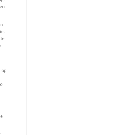
ten
en
ie,
 te
)
n op
zo
n
te
r