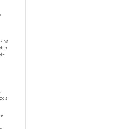
p
rking
nden
ele
k
zels
te
mp,