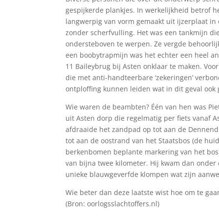
gespijkerde plankjes. In werkelijkheid betrof 
langwerpig van vorm gemaakt uit ijzerplaat in
zonder scherfvulling. Het was een tankmijn d
ondersteboven te werpen. Ze vergde behoorlijk
een boobytrapmijn was het echter een heel and
11 Baileybrug bij Asten onklaar te maken. Vo
die met anti-handteerbare ‘zekeringen’ verb
ontploffing kunnen leiden wat in dit geval ook
Wie waren de beambten? Één van hen was Piet
uit Asten dorp die regelmatig per fiets vanaf A
afdraaide het zandpad op tot aan de Dennendij
tot aan de oostrand van het Staatsbos (de huid
berkenbomen beplante markering van het bos) t
van bijna twee kilometer. Hij kwam dan onder
unieke blauwgeverfde klompen wat zijn aanwez
Wie beter dan deze laatste wist hoe om te gaa
(Bron: oorlogsslachtoffers.nl)