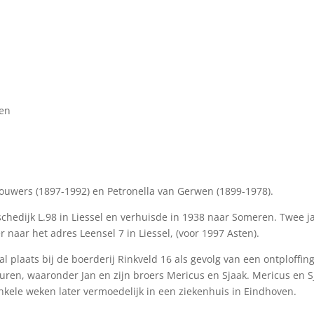
ten
uwers (1897-1992) en Petronella van Gerwen (1899-1978).
chedijk L.98 in Liessel en verhuisde in 1938 naar Someren. Twee j
 naar het adres Leensel 7 in Liessel, (voor 1997 Asten).
 plaats bij de boerderij Rinkveld 16 als gevolg van een ontploffin
euren, waaronder Jan en zijn broers Mericus en Sjaak. Mericus en S
kele weken later vermoedelijk in een ziekenhuis in Eindhoven.