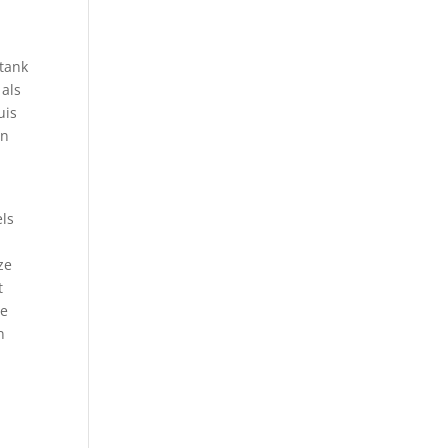
 tank
 als
uis
en
ls
ze
t
te
n