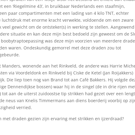
het een ‘Riegelmine 43’, in bruikbaar Nederlands een staafmijn,
 een paar compartimenten met een lading van 4 kilo TNT, echter
ie luchtdruk met enorme kracht verwekte, voldoende om een zware
 veel gewicht om de ontsteker(s) in werking te stellen. Aangewend
ere situatie en kan deze mijn best bedoeld zijn geweest om de Sl
or boobytraptoepassing was deze mijn voorzien van meerdere drad
onden waren. Ondeskundig gemorrel met deze draden zou tot
 gebeurde.
 Manders, wonende aan het Rinkveld, de andere was Harrie Miche
sten via Voordeldonk en Rinkveld bij Ciske de Ketel (Jan Roijakkers)
k. Die liep toen nog van Brand tot aan Café Bakkers. Hij volgde de
ige Dennendijkse bossen) waar hij in de singel (de in drie rijen me
ot aan de uiterst zuidoostse tip strikken had gezet over een leng
 de neus van Knelis Timmermans aan diens boerderij voorbij op zij
igheid verried.
n met draden gezien zijn ervaring met strikken en ijzerdraad?