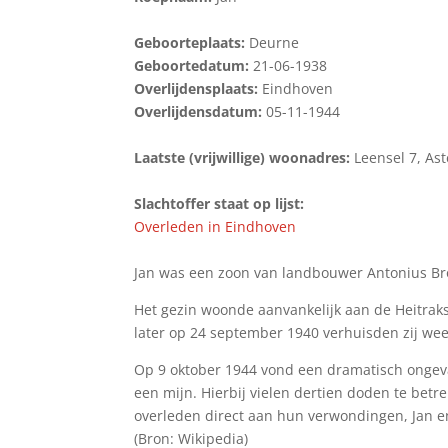
Geboorteplaats:
Deurne
Geboortedatum:
21-06-1938
Overlijdensplaats:
Eindhoven
Overlijdensdatum:
05-11-1944
Laatste (vrijwillige) woonadres:
Leensel 7, As
Slachtoffer staat op lijst:
Overleden in Eindhoven
Jan was een zoon van landbouwer Antonius Bro
Het gezin woonde aanvankelijk aan de Heitraks
later op 24 september 1940 verhuisden zij weer
Op 9 oktober 1944 vond een dramatisch ongeval
een mijn. Hierbij vielen dertien doden te betr
overleden direct aan hun verwondingen, Jan en
(Bron: Wikipedia)