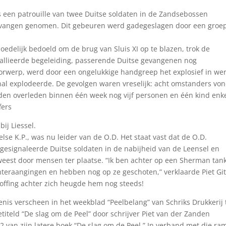
 een patrouille van twee Duitse soldaten in de Zandsebossen
 gevangen genomen. Dit gebeuren werd gadegeslagen door een groe
edelijk bedoeld om de brug van Sluis XI op te blazen, trok de
allieerde begeleiding, passerende Duitse gevangenen nog
rwerp, werd door een ongelukkige handgreep het explosief in we
al explodeerde. De gevolgen waren vreselijk: acht omstanders vo
nden overleden binnen één week nog vijf personen en één kind enk
fers
ij Liessel.
lse K.P., was nu leider van de O.D. Het staat vast dat de O.D.
 gesignaleerde Duitse soldaten in de nabijheid van de Leensel en
eest door mensen ter plaatse. “Ik ben achter op een Sherman tan
eraangingen en hebben nog op ze geschoten,” verklaarde Piet Git
offing achter zich heugde hem nog steeds!
enis verscheen in het weekblad “Peelbelang” van Schriks Drukkerij 
titeld “De slag om de Peel” door schrijver Piet van der Zanden
2 van zijn latere boek “De slag om de Peel.” In verband met die ra