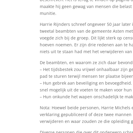
maakte hij geen gewag van mensen die belast 
munitie.
Harrie Rijnders schreef ongeveer 50 jaar later 
tweetal beambten van de gemeente Asten met 
voegde zich bij de groep. Dit lijkt sterk op 
hoeven noemen. Er zijn drie redenen aan te h
niets uit te staan had met het verwijderen van
De beambten, en waarom ze zich daar bevond
– Het tijdsbestek zou vrijwel onhaalbaar zijn
pad te sturen terwijl mensen ter plaatse bij
– Hun gebrek aan beveiliging en bevoegdheid.
snel mogelijk uit de voeten te maken voor hun 
– Hun onkunde het wapen onschadelijk te mak
Nota: Hoewel beide personen, Harrie Michels 
verklaring gepubliceerd of deze twee mannen
verwijderen en waar zouden ze die opleiding
Diverse personen die over dit onderwerp schrev