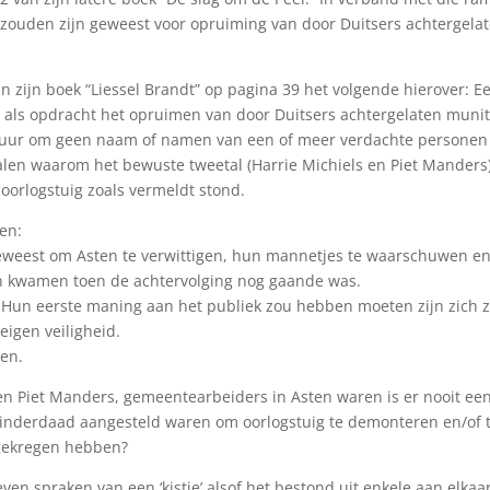
zouden zijn geweest voor opruiming van door Duitsers achtergela
in zijn boek “Liessel Brandt” op pagina 39 het volgende hierover: E
als opdracht het opruimen van door Duitsers achtergelaten munit
censuur om geen naam of namen van een of meer verdachte personen
alen waarom het bewuste tweetal (Harrie Michiels en Piet Manders
 oorlogstuig zoals vermeldt stond.
en:
 geweest om Asten te verwittigen, hun mannetjes te waarschuwen e
een kwamen toen de achtervolging nog gaande was.
 Hun eerste maning aan het publiek zou hebben moeten zijn zich 
eigen veiligheid.
en.
en Piet Manders, gemeentearbeiders in Asten waren is er nooit ee
 inderdaad aangesteld waren om oorlogstuig te demonteren en/of 
 gekregen hebben?
en spraken van een ‘kistje’ alsof het bestond uit enkele aan elkaa