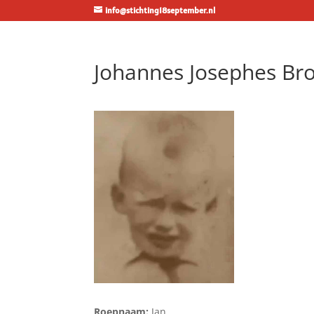
info@stichting18september.nl
Johannes Josephes Br
Roepnaam:
Jan