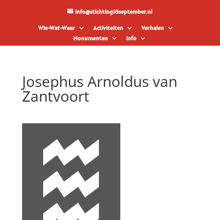
info@stichting18september.nl
Wie-Wat-Waar
Activiteiten
Verhalen
Monumenten
Info
Josephus Arnoldus van
Zantvoort