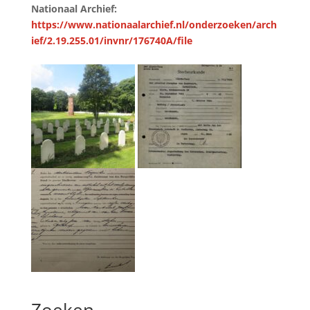
Nationaal Archief:
https://www.nationaalarchief.nl/onderzoeken/arch
ief/2.19.255.01/invnr/176740A/file
Zoeken