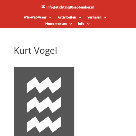
info@stichting18september.nl
Wie-Wat-Waar
Activiteiten
Verhalen
Monumenten
Info
Kurt Vogel