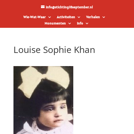
info@stichting18september.nl
Wie-Wat-Waar
Activiteiten
Verhalen
Monumenten
Info
Louise Sophie Khan