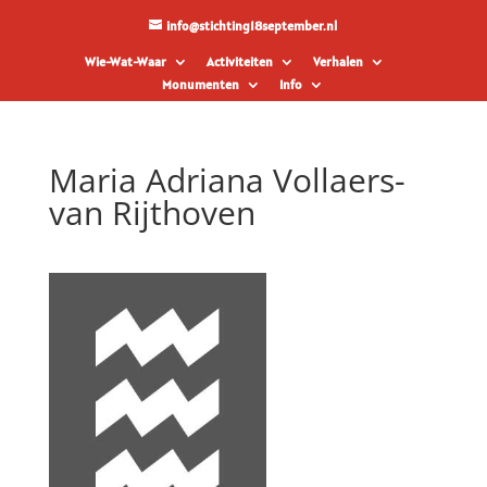
info@stichting18september.nl
Wie-Wat-Waar
Activiteiten
Verhalen
Monumenten
Info
Maria Adriana Vollaers-
van Rijthoven