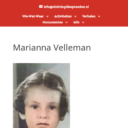
info@stichting18september.nl
Wie-Wat-Waar
Activiteiten
Verhalen
Monumenten
Info
Marianna Velleman