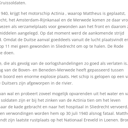
Kruissoldaten.
940, krijgt het motorschip Actinia , waarop Mattheus is geplaatst,
 Vecht, het Amsterdam-Rijnkanaal en de Merwede komen ze daar vr
ewezen als verzamelplaats voor gewonden aan het front en daarom 
smiddelen aangelegd. Op dat moment werd de aankomende strijd
ld. Omdat de Duitse aanval goeddeels vanuit de lucht plaatsvindt e
er op 11 mei geen gewonden in Sliedrecht om op te halen. De Rode
te doen.
, die als gevolg van de oorlogshandelingen zo goed als verlaten i
tsing van de Boven- en Beneden-Merwede heeft gepasseerd tussen
 boord een enorme explosie plaats. Het schip is gelopen op een 
Duitsers zijn afgeworpen in de rivier.
van wal en probeert zoveel mogelijk opvarenden uit het water en 
soldaten zijn er bij het zinken van de Actinia tien om het leven
r de kade gebracht en naar het hospitaal in Sliedrecht vervoerd
pen verwondingen worden hem op 30 juli 1940 alsnog fataal. Matt
 vindt zijn laatste rustplaats op het Nationaal Ereveld in Loenen. Bro