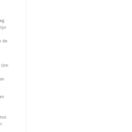
oeg
zijn
n de
s. Om
van
van
.
heus
n: