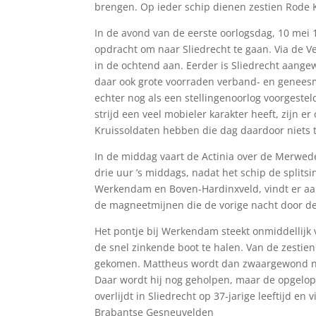
brengen. Op ieder schip dienen zestien Rode 
In de avond van de eerste oorlogsdag, 10 mei 1
opdracht om naar Sliedrecht te gaan. Via de
in de ochtend aan. Eerder is Sliedrecht aang
daar ook grote voorraden verband- en genee
echter nog als een stellingenoorlog voorgeste
strijd een veel mobieler karakter heeft, zijn 
Kruissoldaten hebben die dag daardoor niets 
In de middag vaart de Actinia over de Merwede
drie uur ’s middags, nadat het schip de spli
Werkendam en Boven-Hardinxveld, vindt er aan
de magneetmijnen die de vorige nacht door de 
Het pontje bij Werkendam steekt onmiddellijk 
de snel zinkende boot te halen. Van de zestien 
gekomen. Mattheus wordt dan zwaargewond naa
Daar wordt hij nog geholpen, maar de opgelo
overlijdt in Sliedrecht op 37-jarige leeftijd en
Brabantse Gesneuvelden