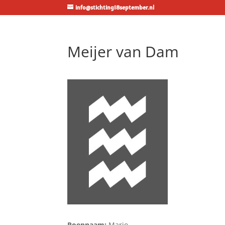
info@stichting18september.nl
Meijer van Dam
Roepnaam:
Mario