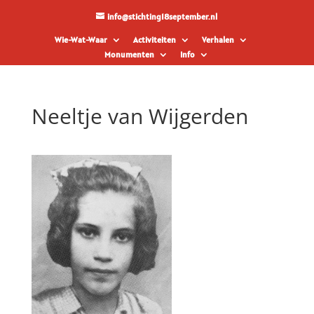
info@stichting18september.nl
Wie-Wat-Waar
Activiteiten
Verhalen
Monumenten
Info
Neeltje van Wijgerden