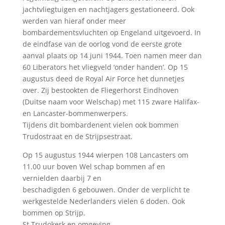
jachtvliegtuigen en nachtjagers gestationeerd. Ook
werden van hieraf onder meer
bombardementsvluchten op Engeland uitgevoerd. In
de eindfase van de oorlog vond de eerste grote
aanval plaats op 14 juni 1944. Toen namen meer dan
60 Liberators het vliegveld ‘onder handen’. Op 15
augustus deed de Royal Air Force het dunnetjes
over. Zij bestookten de Fliegerhorst Eindhoven
(Duitse naam voor Welschap) met 115 zware Halifax-
en Lancaster-bommenwerpers.
Tijdens dit bombardenent vielen ook bommen
Trudostraat en de Strijpsestraat.
Op 15 augustus 1944 wierpen 108 Lancasters om
11.00 uur boven Wel schap bommen af en
vernielden daarbij 7 en
beschadigden 6 gebouwen. Onder de verplicht te
werkgestelde Nederlanders vielen 6 doden. Ook
bommen op Strijp.
St.Trudokerk en omgeving.