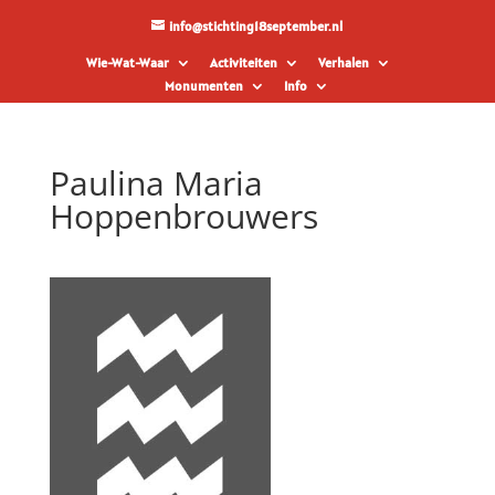
info@stichting18september.nl
Wie-Wat-Waar
Activiteiten
Verhalen
Monumenten
Info
Paulina Maria
Hoppenbrouwers