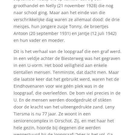
groothandel en Nelly (21 november 1928) die nog
naar school ging. Maar aan het einde van die
verschrikkelijke dag waren ze allemaal dood: de drie
meisjes, hun jongere zusje Tonny, de broertjes
Antoon (20 september 1931) en Jantje (12 juli 1942)
en hun vader en moeder.
Dit is het verhaal van de loopgraaf die een graf werd.
In een veldje achter de Biesterweg was het gegraven
in een U-vorm. Het bood veiligheid aan enkele
tientallen mensen. Tenminste, dat dacht men. Maar
die laatste keer dat het gebruikt werd, waren het de
Eindhovenaren voor wie géén plek was in de
loopgraaf, die overleefden. De bom viel precies in de
U. En de mensen werden doodgedrukt of stikten
door de kracht van het uiteengedrukte zand. Leny
Tiersma is nu 77 jaar. Ze woont in een
seniorencomplex in Oirschot. Zij, en met haar het
hele gezin, hoorde bij degenen die werden
weggestuurd bij de loopgraaf: “Hier is het vol. Ga