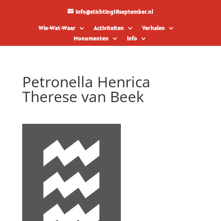
info@stichting18september.nl
Wie-Wat-Waar
Activiteiten
Verhalen
Monumenten
Info
Petronella Henrica
Therese van Beek