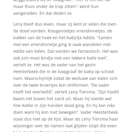
maar thuis onder de trap zitten”, werd hun
aangeraden. En dat deden ze.
Leny bleef dus leven, maar zij kent er velen die toen
de dood vonden. Klasgenootjes vriendinnetjes, de
bakker van de hoek en het baby’tje Addie. “Samen
met een vriendinnetje ging ik vaak wandelen met
Addie van Valen. Dat vonden we fantastisch. Het was
ook zo’n mooi kindje met een lekkere bolle toet”,
vertelt ze. Het was de vader van het gezin
Heesterbeek die in de loopgraaf de baby op schoot
nam. Waarschijnlijk zodat de weduwe van Valen zich
over de twee broertjes kon ontfermen. “De vader
heeft het overleefd”, vertelt Leny Tiersma. “Zijn hoofd
kwam net boven het zand uit. Maar hij voelde wel
hoe Addie in zijn handen dood ging. En hij kon niks
doen want hij kon niet bewegen”. Vader Heesterbeek
staat dus niet op de lijst. Maar als Leny Tiersma haar
wijsvinger over de namen laat glijden stopt die even