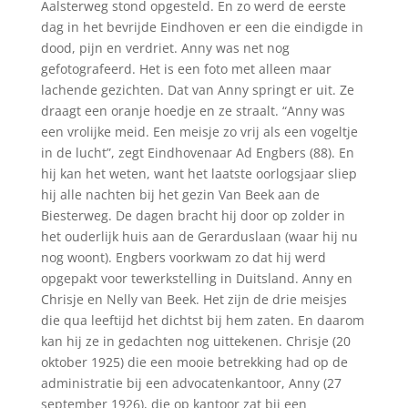
Aalsterweg stond opgesteld. En zo werd de eerste
dag in het bevrijde Eindhoven er een die eindigde in
dood, pijn en verdriet. Anny was net nog
gefotografeerd. Het is een foto met alleen maar
lachende gezichten. Dat van Anny springt er uit. Ze
draagt een oranje hoedje en ze straalt. “Anny was
een vrolijke meid. Een meisje zo vrij als een vogeltje
in de lucht”, zegt Eindhovenaar Ad Engbers (88). En
hij kan het weten, want het laatste oorlogsjaar sliep
hij alle nachten bij het gezin Van Beek aan de
Biesterweg. De dagen bracht hij door op zolder in
het ouderlijk huis aan de Gerarduslaan (waar hij nu
nog woont). Engbers voorkwam zo dat hij werd
opgepakt voor tewerkstelling in Duitsland. Anny en
Chrisje en Nelly van Beek. Het zijn de drie meisjes
die qua leeftijd het dichtst bij hem zaten. En daarom
kan hij ze in gedachten nog uittekenen. Chrisje (20
oktober 1925) die een mooie betrekking had op de
administratie bij een advocatenkantoor, Anny (27
september 1926), die op kantoor zat bij een