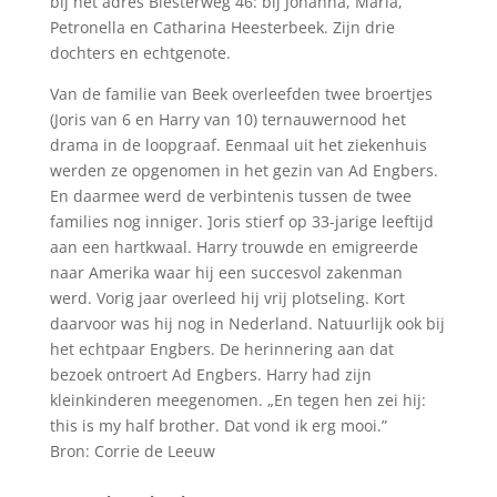
bij het adres Biesterweg 46: bij Johanna, Maria,
Petronella en Catharina Heesterbeek. Zijn drie
dochters en echtgenote.
Van de familie van Beek overleefden twee broertjes
(Joris van 6 en Harry van 10) ternauwernood het
drama in de loopgraaf. Eenmaal uit het ziekenhuis
werden ze opgenomen in het gezin van Ad Engbers.
En daarmee werd de verbintenis tussen de twee
families nog inniger. ]oris stierf op 33-jarige leeftijd
aan een hartkwaal. Harry trouwde en emigreerde
naar Amerika waar hij een succesvol zakenman
werd. Vorig jaar overleed hij vrij plotseling. Kort
daarvoor was hij nog in Nederland. Natuurlijk ook bij
het echtpaar Engbers. De herinnering aan dat
bezoek ontroert Ad Engbers. Harry had zijn
kleinkinderen meegenomen. „En tegen hen zei hij:
this is my half brother. Dat vond ik erg mooi.”
Bron: Corrie de Leeuw