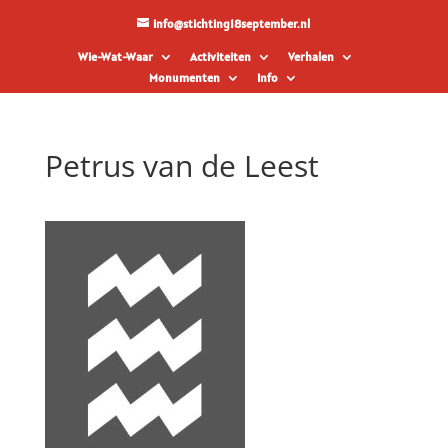
info@stichting18september.nl
Wie-Wat-Waar
Activiteiten
Verhalen
Monumenten
Info
Petrus van de Leest