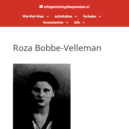
info@stichting18september.nl
Wie-Wat-Waar
Activiteiten
Verhalen
Monumenten
Info
Roza Bobbe-Velleman