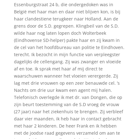
Essenburgstraat 24 b, die ondergedoken was in
België met haar man en daar niet blijven kon, is bij
haar clandestiene terugkeer naar Holland. Aan de
grens door de S.D. gegrepen. Klingbeil van de S.D.
wilde haar nog laten lopen doch Wolterbeek
(Eindhovense SD-helper) pakte haar en zij kwam in
de cel van het hoofdbureau van politie te Eindhoven.
terecht. Ik bezocht in mijn functie van verpleegster
dagelijks de cellengang. Zij was zwanger en vloeide
af en toe. Ik sprak met haar af mij direct te
waarschuwen wanneer het vloeien verergerde. Zij
lag met drie vrouwen op een zeer benauwde cel. ’s
Nachts om drie uur kwam een agent mij halen.
Telefonisch overlegde ik met dr. van Dongen, die op
zijn beurt toestemming van de S.D vroeg de vrouw
(27 jaar) naar het ziekenhuis te brengen. Zij verbleef
daar vier maanden, ik heb haar in contact gebracht
met haar 2 kinderen. De heer Frank en ik hebben
met de joodse raad gegevens verzameld om aan te