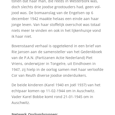
tonen dat haar man, die reeds in Westerbork was,
doch slechts drie joodse grootouders had, geen vol-
jood was. De bomaanslag van de Engelsen op 6
december 1942 maakte helaas een einde aan haar
jonge leven. Van haar stoffelijk overschot was totaal
niets meer te vinden en ook in het lijkenhuisje vond
ik haar niet.
Bovenstaand verhaal is opgetekend in een brief van
Rie Jansen aan de samensteller van het Gedenkboek
van de P.A.N. (Partizanen Actie Nederland) Piet
Vriens, onderwijzer in Tongelre, uit Eindhoven in
1947, zij hielp in de oorlog samen met haar verloofde
Cor van Reuth diverse Joodse onderduikers.
De beide kinderen (Karel 1940 en Joël 1937) van het
echtpaar komen op 11-02-1944 om in Auschwitz.
Vader Karel Bobbe komt rond 21-01-1945 om in
Auschwitz.
Netwerk Oorlogsbronnen: