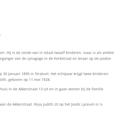
3
n. Hij is de zesde van in totaal twaalf kinderen. Isaac is als ambt
oorganger van de synagoge in de Kerkstraat en leraar op de joodse
 30 januari 1890 in Stratum. Het echtpaar krijgt twee kinderen:
dith, geboren op 11 mei 1928.
huis in de Akkerstraat 13 uit en in gaan wonen bij de familie
n de Akkerstraat. Rosa Judith zit op het Joods Lyceum in ’s-