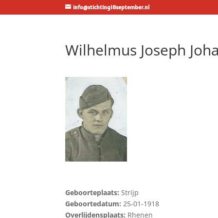
info@stichting18september.nl
Wilhelmus Joseph Joh
Geboorteplaats:
Strijp
Geboortedatum:
25-01-1918
Overlijdensplaats:
Rhenen