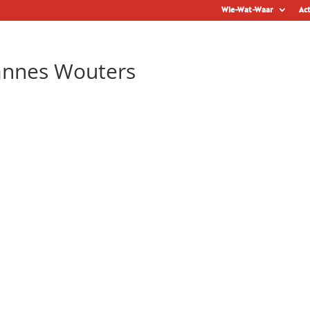
Wie-Wat-Waar
Act
annes Wouters