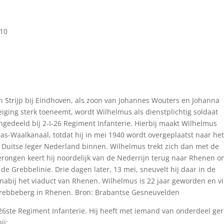
 10
n Strijp bij Eindhoven, als zoon van Johannes Wouters en Johanna
eiging sterk toeneemt, wordt Wilhelmus als dienstplichtig soldaat
gedeeld bij 2-I-26 Regiment Infanterie. Hierbij maakt Wilhelmus
as-Waalkanaal, totdat hij in mei 1940 wordt overgeplaatst naar het
t Duitse leger Nederland binnen. Wilhelmus trekt zich dan met de
merongen keert hij noordelijk van de Nederrijn terug naar Rhenen 
 de Grebbelinie. Drie dagen later, 13 mei, sneuvelt hij daar in de
abij het viaduct van Rhenen. Wilhelmus is 22 jaar geworden en v
ld Grebbeberg in Rhenen. Bron: Brabantse Gesneuvelden
6ste Regiment Infanterie. Hij heeft met iemand van onderdeel ger
ij;