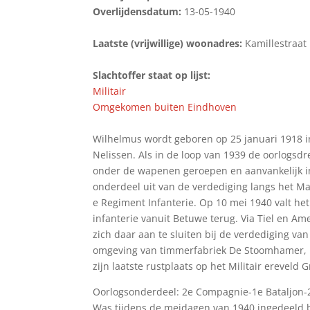
Overlijdensdatum:
13-05-1940
Laatste (vrijwillige) woonadres:
Kamillestraat
Slachtoffer staat op lijst:
Militair
Omgekomen buiten Eindhoven
Wilhelmus wordt geboren op 25 januari 1918 i
Nelissen. Als in de loop van 1939 de oorlogsdr
onder de wapenen geroepen en aanvankelijk in
onderdeel uit van de verdediging langs het Ma
e Regiment Infanterie. Op 10 mei 1940 valt he
infanterie vanuit Betuwe terug. Via Tiel en A
zich daar aan te sluiten bij de verdediging van
omgeving van timmerfabriek De Stoomhamer, n
zijn laatste rustplaats op het Militair ereve
Oorlogsonderdeel: 2e Compagnie-1e Bataljon-2
Was tijdens de meidagen van 1940 ingedeeld b