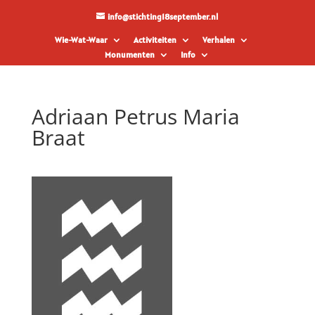
info@stichting18september.nl
Wie-Wat-Waar
Activiteiten
Verhalen
Monumenten
Info
Adriaan Petrus Maria
Braat