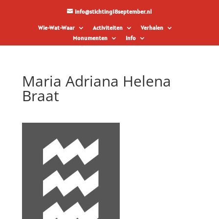
info@stichting18september.nl
Wie-Wat-Waar
Activiteiten
Verhalen
Monumenten
Info
Maria Adriana Helena
Braat