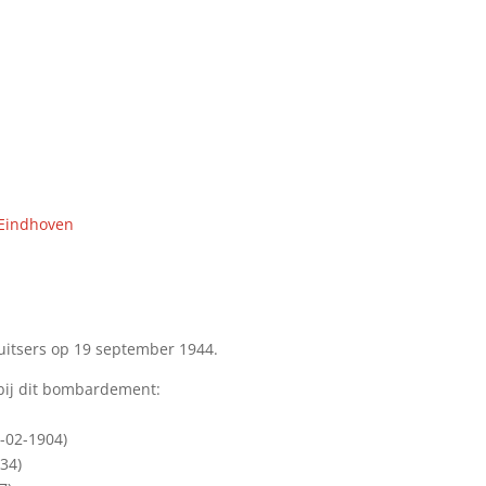
5
 Eindhoven
tsers op 19 september 1944.
bij dit bombardement:
-02-1904)
34)