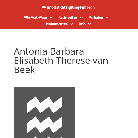
info@stichting18september.nl
Wie-Wat-Waar
Activiteiten
Verhalen
Monumenten
Info
Antonia Barbara
Elisabeth Therese van
Beek