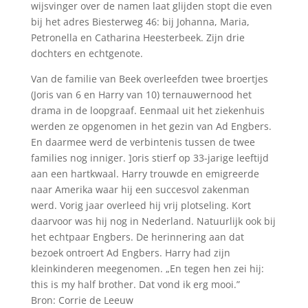
wijsvinger over de namen laat glijden stopt die even
bij het adres Biesterweg 46: bij Johanna, Maria,
Petronella en Catharina Heesterbeek. Zijn drie
dochters en echtgenote.
Van de familie van Beek overleefden twee broertjes
(Joris van 6 en Harry van 10) ternauwernood het
drama in de loopgraaf. Eenmaal uit het ziekenhuis
werden ze opgenomen in het gezin van Ad Engbers.
En daarmee werd de verbintenis tussen de twee
families nog inniger. ]oris stierf op 33-jarige leeftijd
aan een hartkwaal. Harry trouwde en emigreerde
naar Amerika waar hij een succesvol zakenman
werd. Vorig jaar overleed hij vrij plotseling. Kort
daarvoor was hij nog in Nederland. Natuurlijk ook bij
het echtpaar Engbers. De herinnering aan dat
bezoek ontroert Ad Engbers. Harry had zijn
kleinkinderen meegenomen. „En tegen hen zei hij:
this is my half brother. Dat vond ik erg mooi.”
Bron: Corrie de Leeuw