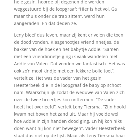
hele gezin, hoorde bij degenen die werden
weggestuurd bij de loopgraaf: “Hier is het vol. Ga
maar thuis onder de trap zitten”, werd hun
aangeraden. En dat deden ze.
Leny bleef dus leven, maar zij kent er velen die toen
de dood vonden. Klasgenootjes vriendinnetjes, de
bakker van de hoek en het baby’tje Addie. “Samen
met een vriendinnetje ging ik vaak wandelen met
Addie van Valen. Dat vonden we fantastisch. Het was
ook zo’n mooi kindje met een lekkere bolle toet”,
vertelt ze. Het was de vader van het gezin
Heesterbeek die in de loopgraaf de baby op schoot
nam. Waarschijnlijk zodat de weduwe van Valen zich
over de twee broertjes kon ontfermen. “De vader
heeft het overleefd”, vertelt Leny Tiersma. “Zijn hoofd
kwam net boven het zand uit. Maar hij voelde wel
hoe Addie in zijn handen dood ging. En hij kon niks
doen want hij kon niet bewegen”. Vader Heesterbeek
staat dus niet op de lijst. Maar als Leny Tiersma haar