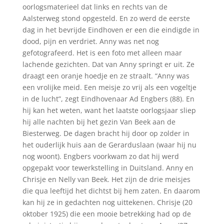
oorlogsmaterieel dat links en rechts van de
Aalsterweg stond opgesteld. En zo werd de eerste
dag in het bevrijde Eindhoven er een die eindigde in
dood, pijn en verdriet. Anny was net nog
gefotografeerd. Het is een foto met alleen maar
lachende gezichten. Dat van Anny springt er uit. Ze
draagt een oranje hoedje en ze straalt. “Anny was
een vrolijke meid. Een meisje zo vrij als een vogeltje
in de lucht”, zegt Eindhovenaar Ad Engbers (88). En
hij kan het weten, want het laatste oorlogsjaar sliep
hij alle nachten bij het gezin Van Beek aan de
Biesterweg. De dagen bracht hij door op zolder in
het ouderlijk huis aan de Gerarduslaan (waar hij nu
nog woont). Engbers voorkwam zo dat hij werd
opgepakt voor tewerkstelling in Duitsland. Anny en
Chrisje en Nelly van Beek. Het zijn de drie meisjes
die qua leeftijd het dichtst bij hem zaten. En daarom
kan hij ze in gedachten nog uittekenen. Chrisje (20
oktober 1925) die een mooie betrekking had op de