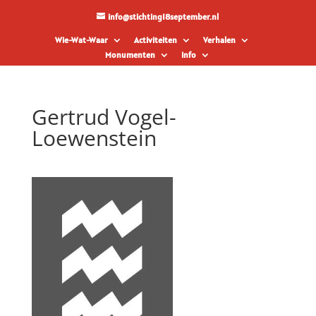
info@stichting18september.nl
Wie-Wat-Waar
Activiteiten
Verhalen
Monumenten
Info
Gertrud Vogel-
Loewenstein