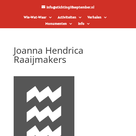
info@stichting18september.nl
Wie-Wat-Waar
Activiteiten
Verhalen
Monumenten
Info
Joanna Hendrica
Raaijmakers