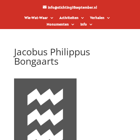
info@stichting18september.nl
Wie-Wat-Waar
Activiteiten
Verhalen
Monumenten
Info
Jacobus Philippus
Bongaarts