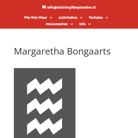
info@stichting18september.nl
Wie-Wat-Waar
Activiteiten
Verhalen
Monumenten
Info
Margaretha Bongaarts