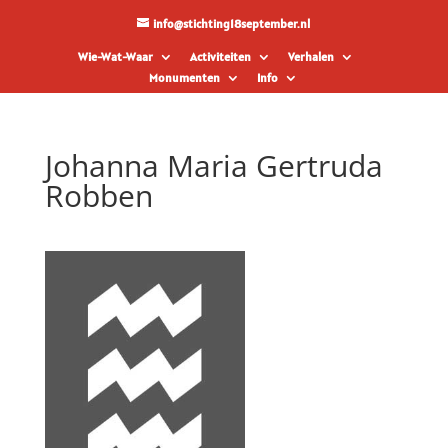
info@stichting18september.nl
Wie-Wat-Waar
Activiteiten
Verhalen
Monumenten
Info
Johanna Maria Gertruda
Robben