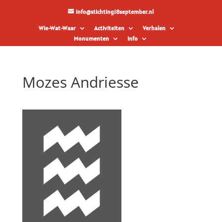
info@stichting18september.nl
Wie-Wat-Waar
Activiteiten
Verhalen
Monumenten
Info
Mozes Andriesse