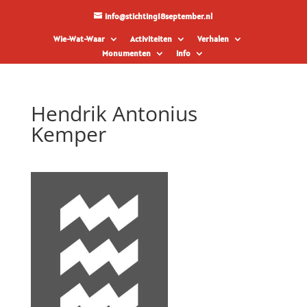
info@stichting18september.nl
Wie-Wat-Waar
Activiteiten
Verhalen
Monumenten
Info
Hendrik Antonius
Kemper