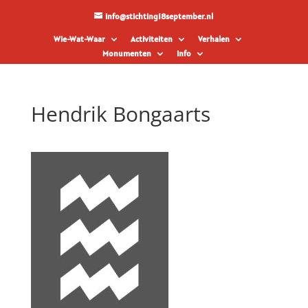
info@stichting18september.nl
Wie-Wat-Waar
Activiteiten
Verhalen
Monumenten
Info
Hendrik Bongaarts