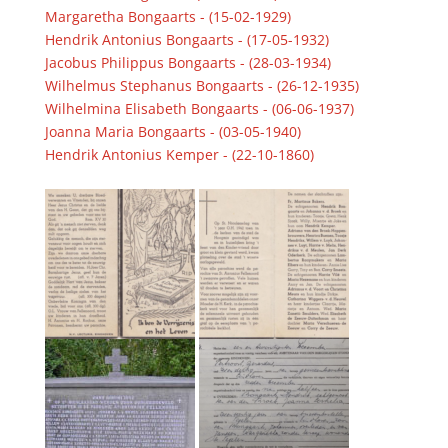
Margaretha Bongaarts - (15-02-1929)
Hendrik Antonius Bongaarts - (17-05-1932)
Jacobus Philippus Bongaarts - (28-03-1934)
Wilhelmus Stephanus Bongaarts - (26-12-1935)
Wilhelmina Elisabeth Bongaarts - (06-06-1937)
Joanna Maria Bongaarts - (03-05-1940)
Hendrik Antonius Kemper - (22-10-1860)